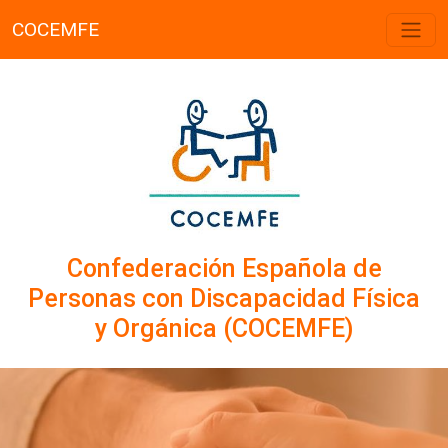
COCEMFE
Confederación Española de
Personas con Discapacidad Física
y Orgánica (COCEMFE)