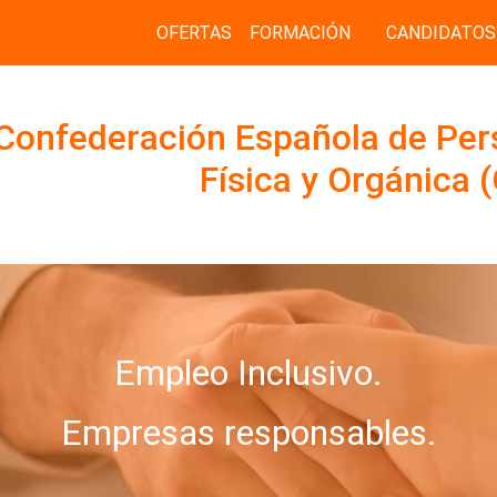
OFERTAS
FORMACIÓN
CANDIDATOS
Confederación Española de Per
Física y Orgánica
Empleo Inclusivo.
Empresas responsables.