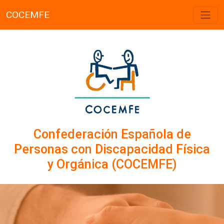
COCEMFE
Confederación Española de
Personas con Discapacidad Física
y Orgánica (COCEMFE)