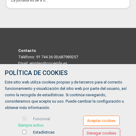
La jornada es de a ti...
Contacto
Teléfono: 91 744 36 00;687989257
Email: empleo@cocemfe.es
POLÍTICA DE COOKIES
Dirección
Este sitio web utiliza cookies propias y de terceros para el correcto
Calle Luis Cabrera 63 Madrid 28002, MADRID, ESPAÑA
funcionamiento y visualización del sitio web por parte del usuario, así
Horario
como la recogida de estadísticas. Si continúa navegando,
De lunes a viernes de 9:00 a 14:00
consideramos que acepta su uso. Puede cambiar la configuración u
obtener más información.
¿Tienes alguna duda?
Funcional
Aceptar cookies
Siempre activo
FORMULARIO DE CONTACTO
Estadísticas
Denegar cookies