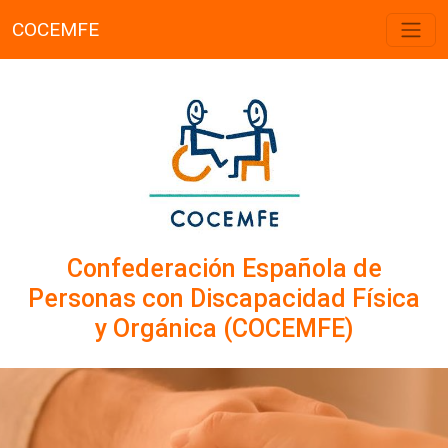
COCEMFE
Confederación Española de
Personas con Discapacidad Física
y Orgánica (COCEMFE)