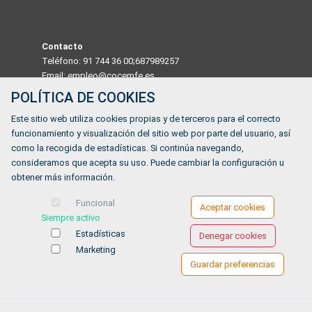
Contacto
Teléfono: 91 744 36 00;687989257
Email: empleo@cocemfe.es
POLÍTICA DE COOKIES
Dirección
Este sitio web utiliza cookies propias y de terceros para el correcto
Calle Luis Cabrera 63 Madrid 28002, MADRID, ESPAÑA
funcionamiento y visualización del sitio web por parte del usuario, así
Horario
como la recogida de estadísticas. Si continúa navegando,
De lunes a viernes de 9:00 a 14:00
consideramos que acepta su uso. Puede cambiar la configuración u
obtener más información.
¿Tienes alguna duda?
Funcional
Aceptar cookies
Siempre activo
FORMULARIO DE CONTACTO
Estadísticas
Denegar cookies
Marketing
Guardar preferencias
Ofertas de empleo
Formación