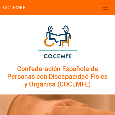
COCEMFE
Confederación Española de
Personas con Discapacidad Física
y Orgánica (COCEMFE)