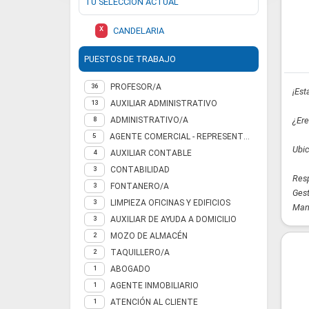
TU SELECCIÓN ACTUAL
X
CANDELARIA
PUESTOS DE TRABAJO
PROFESOR/A
36
¡Es
AUXILIAR ADMINISTRATIVO
13
ADMINISTRATIVO/A
¿Ere
8
AGENTE COMERCIAL - REPRESENTANTE
5
Ubic
AUXILIAR CONTABLE
4
CONTABILIDAD
3
Resp
FONTANERO/A
3
Gest
LIMPIEZA OFICINAS Y EDIFICIOS
3
Mane
AUXILIAR DE AYUDA A DOMICILIO
3
MOZO DE ALMACÉN
2
TAQUILLERO/A
2
ABOGADO
1
AGENTE INMOBILIARIO
1
ATENCIÓN AL CLIENTE
1