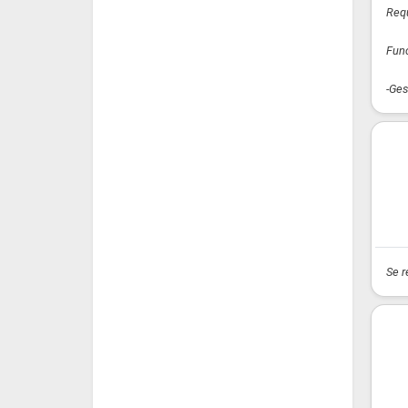
Requ
Fun
-Ges
Se r