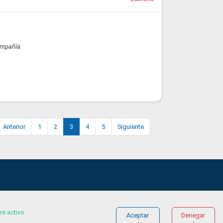
ompañía.
Anterior
1
2
3
4
5
Siguiente
re activo
Aceptar
Denegar
© COPYRIGHT 2026 Gestionándote.com