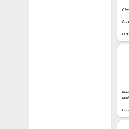
Ofer
Busc
El p
Mani
pest
Pued