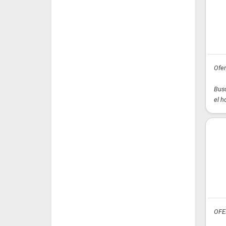
Ofer
Busc
el h
OFE