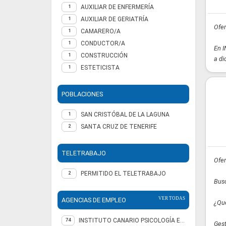
AUXILIAR DE ENFERMERÍA
1
AUXILIAR DE GERIATRÍA
1
Ofer
CAMARERO/A
1
CONDUCTOR/A
1
En I
CONSTRUCCIÓN
1
a di
ESTETICISTA
1
POBLACIONES
SAN CRISTÓBAL DE LA LAGUNA
1
SANTA CRUZ DE TENERIFE
2
TELETRABAJO
Ofer
PERMITIDO EL TELETRABAJO
2
Busc
VER TODAS
AGENCIAS DE EMPLEO
¿Qué
INSTITUTO CANARIO PSICOLOGÍA EMPRESARIAL SL
74
Gest