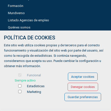
Formación
Mundiverso
Listado Agencias de empleo
Quiénes somos
POLÍTICA DE COOKIES
Aviso legal
Este sitio web utiliza cookies propias y de terceros para el correcto
Política de privacidad
funcionamiento y visualización del sitio web por parte del usuario, así
como la recogida de estadísticas. Si continúa navegando,
Política de Cookies
consideramos que acepta su uso. Puede cambiar la configuración u
Accesibilidad
obtener más información.
Contacto
Funcional
Aceptar cookies
Siempre activo
Estadísticas
Denegar cookies
Marketing
Guardar preferencias
© COPYRIGHT 2026 Gestionándote.com