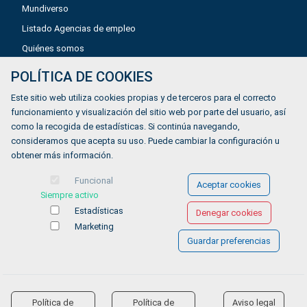
Mundiverso
Listado Agencias de empleo
Quiénes somos
POLÍTICA DE COOKIES
Aviso legal
Este sitio web utiliza cookies propias y de terceros para el correcto
Política de privacidad
funcionamiento y visualización del sitio web por parte del usuario, así
como la recogida de estadísticas. Si continúa navegando,
Política de Cookies
consideramos que acepta su uso. Puede cambiar la configuración u
Accesibilidad
obtener más información.
Contacto
Funcional
Aceptar cookies
Siempre activo
Estadísticas
Denegar cookies
Marketing
Guardar preferencias
© COPYRIGHT 2026 Gestionándote.com
Política de
Política de
Aviso legal