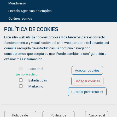
Mundiverso
Listado Agencias de empleo
Quiénes somos
POLÍTICA DE COOKIES
Aviso legal
Este sitio web utiliza cookies propias y de terceros para el correcto
Política de privacidad
funcionamiento y visualización del sitio web por parte del usuario, así
como la recogida de estadísticas. Si continúa navegando,
Política de Cookies
consideramos que acepta su uso. Puede cambiar la configuración u
Accesibilidad
obtener más información.
Contacto
Funcional
Aceptar cookies
Siempre activo
Estadísticas
Denegar cookies
Marketing
Guardar preferencias
© COPYRIGHT 2026 Gestionándote.com
Política de
Política de
Aviso legal