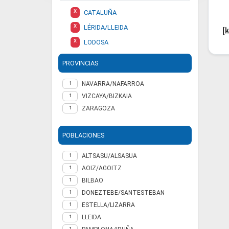
X
CATALUÑA
X
LÉRIDA/LLEIDA
X
LODOSA
PROVINCIAS
NAVARRA/NAFARROA
1
VIZCAYA/BIZKAIA
1
ZARAGOZA
1
POBLACIONES
ALTSASU/ALSASUA
1
AOIZ/AGOITZ
1
BILBAO
1
DONEZTEBE/SANTESTEBAN
1
ESTELLA/LIZARRA
1
LLEIDA
1
1