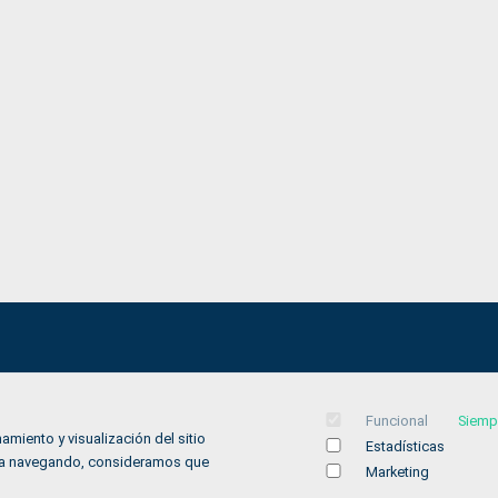
Aviso legal
Funcional
Siemp
Política de privacidad
amiento y visualización del sitio
Estadísticas
Política de Cookies
inúa navegando, consideramos que
Marketing
Accesibilidad