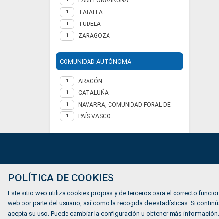
PAMPLONA/IRUÑA
TAFALLA
1
TUDELA
1
ZARAGOZA
1
COMUNIDAD AUTÓNOMA
ARAGÓN
1
CATALUÑA
1
NAVARRA, COMUNIDAD FORAL DE
1
PAÍS VASCO
1
Ofertas de empleo
POLÍTICA DE COOKIES
Formación
Este sitio web utiliza cookies propias y de terceros para el correcto funcion
Mundiverso
web por parte del usuario, así como la recogida de estadísticas. Si cont
acepta su uso. Puede cambiar la configuración u obtener más información.
Listado Agencias de empleo