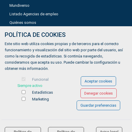
Mundiverso
Listado Agencias de empleo
Quiénes somos
POLÍTICA DE COOKIES
Aviso legal
Este sitio web utiliza cookies propias y de terceros para el correcto
Política de privacidad
funcionamiento y visualización del sitio web por parte del usuario, así
como la recogida de estadísticas. Si continúa navegando,
Política de Cookies
consideramos que acepta su uso. Puede cambiar la configuración u
Accesibilidad
obtener más información.
Contacto
Funcional
Aceptar cookies
Siempre activo
Estadísticas
Denegar cookies
Marketing
Guardar preferencias
© COPYRIGHT 2026 Gestionándote.com
Política de
Política de
Aviso legal