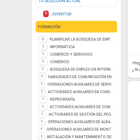
TU SELECCIÓN ACTUAL
X
JUVENTUD
FORMACIÓN
PLANIFICAR LA BÚSQUEDA DE EMPLEO
2
INFORMÁTICA
1
COMERCIO Y SERVICIOS
1
COMERCIO
1
Prog
BÚSQUEDA DE EMPLEO EN INTERNET
¿Te 
1
HABILIDADES DE COMUNICACIÓN EN LA BÚSQUEDA DE EMPLEO
1
OPERACIONES AUXILIARES DE SERVICIOS ADMINISTRATIVOS Y GENERALES
1
ACTIVIDADES AUXILIARES EN CONSERVACIÓN Y MEJORA DE MONTES
1
REPROGRAFÍA
1
ACTIVIDADES AUXILIARES DE COMERCIO
1
ACTIVIDADES DE GESTIÓN DEL PEQUEÑO COMERCIO
1
OPERACIONES AUXILIARES DE ALBAÑILERÍA DE FÁBRICAS Y CUBIERTAS
1
OPERACIONES AUXILIARES DE MONTAJE DE INSTALACIONES ELECTROTÉCNICAS Y DE TELECOMUNICACIONES EN EDIFICIOS
1
INSTALACIÓN Y MANTENIMIENTO DE ASCENSORES Y OTROS EQUIPOS FIJOS DE ELEVACIÓN Y TRANSPORTE
1