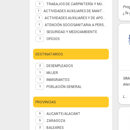
TRABAJOS DE CARPINTERÍA Y MUEBLE
1
Prog
ACTIVIDADES AUXILIARES DE MANTENIMIENTO DE MÁQUINAS, EQUIPOS E INSTALACIONES DEL BUQUE
1
¿Te 
ACTIVIDADES AUXILIARES Y DE APOYO AL BUQUE EN PUERTO
1
ATENCIÓN SOCIOSANITARIA A PERSONAS EN EL DOMICILIO
1
SEGURIDAD Y MEDIOAMBIENTE
1
OFICIOS
1
DESTINATARIOS
DESEMPLEADOS
2
MUJER
1
SIMA
INMIGRANTES
1
Aten
POBLACIÓN GENERAL
1
L...
PROVINCIAS
ALICANTE/ALACANT
5
ZARAGOZA
5
BALEARES
2