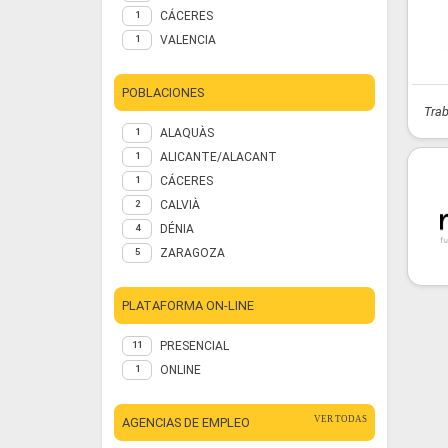
CÁCERES
1
VALENCIA
1
POBLACIONES
Trab
ALAQUÀS
1
ALICANTE/ALACANT
1
CÁCERES
1
CALVIÀ
2
DÉNIA
4
ZARAGOZA
5
PLATAFORMA ON-LINE
PRESENCIAL
11
ONLINE
1
VER TODAS
AGENCIAS DE EMPLEO