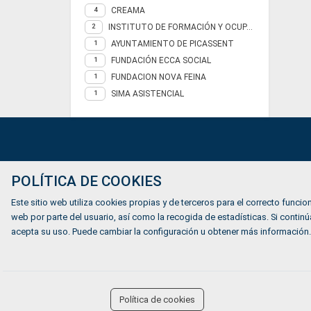
CREAMA
4
INSTITUTO DE FORMACIÓN Y OCUPACIÓN DE CALVIÁ
2
AYUNTAMIENTO DE PICASSENT
1
FUNDACIÓN ECCA SOCIAL
1
FUNDACION NOVA FEINA
1
SIMA ASISTENCIAL
1
Ofertas de empleo
POLÍTICA DE COOKIES
Formación
Este sitio web utiliza cookies propias y de terceros para el correcto funcion
Mundiverso
web por parte del usuario, así como la recogida de estadísticas. Si cont
acepta su uso. Puede cambiar la configuración u obtener más información.
Listado Agencias de empleo
Quiénes somos
accessibility
Política de cookies