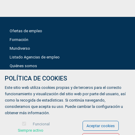
Ofertas de empleo
Formación
Mundiverso
Listado Agencias de empleo
Quiénes somos
POLÍTICA DE COOKIES
Aviso legal
Este sitio web utiliza cookies propias y de terceros para el correcto
Política de privacidad
funcionamiento y visualización del sitio web por parte del usuario, así
como la recogida de estadísticas. Si continúa navegando,
Política de Cookies
consideramos que acepta su uso. Puede cambiar la configuración u
Accesibilidad
obtener más información.
Contacto
Funcional
Aceptar cookies
Siempre activo