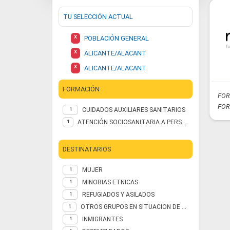
TU SELECCIÓN ACTUAL
X
POBLACIÓN GENERAL
X
ALICANTE/ALACANT
X
ALICANTE/ALACANT
FORMACIÓN
FOR
FOR
CUIDADOS AUXILIARES SANITARIOS
1
ATENCIÓN SOCIOSANITARIA A PERSONAS DEPENDIENTES EN INSTITUCIONES SOCIALES
1
DESTINATARIOS
MUJER
1
MINORIAS ETNICAS
1
REFUGIADOS Y ASILADOS
1
OTROS GRUPOS EN SITUACION DE NECESIDAD
1
INMIGRANTES
1