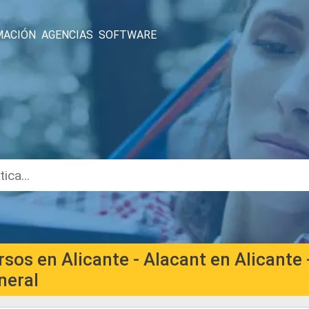
MACIÓN
AGENCIAS
SOFTWARE
rsos en Alicante - Alacant en Alicante
neral