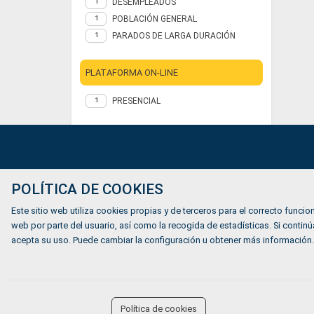
DESEMPLEADOS
1
POBLACIÓN GENERAL
1
PARADOS DE LARGA DURACIÓN
1
PLATAFORMA ON-LINE
PRESENCIAL
1
Ofertas de empleo
POLÍTICA DE COOKIES
Formación
Este sitio web utiliza cookies propias y de terceros para el correcto funcion
Mundiverso
web por parte del usuario, así como la recogida de estadísticas. Si cont
acepta su uso. Puede cambiar la configuración u obtener más información.
Listado Agencias de empleo
Quiénes somos
accessibility
Política de cookies