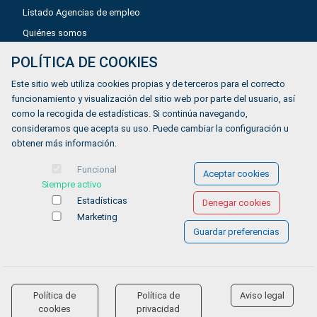
Listado Agencias de empleo
Quiénes somos
POLÍTICA DE COOKIES
Aviso legal
Este sitio web utiliza cookies propias y de terceros para el correcto
Política de privacidad
funcionamiento y visualización del sitio web por parte del usuario, así
como la recogida de estadísticas. Si continúa navegando,
Política de Cookies
consideramos que acepta su uso. Puede cambiar la configuración u
Accesibilidad
obtener más información.
Contacto
Funcional
Aceptar cookies
Siempre activo
Estadísticas
Denegar cookies
Marketing
Guardar preferencias
© COPYRIGHT 2026 Gestionándote.com
Política de
Política de
Aviso legal
accessibility
cookies
privacidad