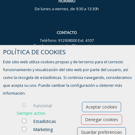
HORARIO
De lunes a viernes, de 9:30 a 13:30h
CONTACTO
Teléfono: 912938000 Ext. 4107
Email: nuria.gonzalez@trescantos.es
POLÍTICA DE COOKIES
WhatsApp Ayuntamiento: 644 59 44 93
Este sitio web utiliza cookies propias y de terceros para el correcto
FORMULARIO DE CONTACTO
funcionamiento y visualización del sitio web por parte del usuario, así
como la recogida de estadísticas. Si continúa navegando, consideramos
que acepta su uso. Puede cambiar la configuración u obtener más
información.
Funcional
Aceptar cookies
Siempre activo
Denegar cookies
Estadísticas
Marketing
Guardar preferencias