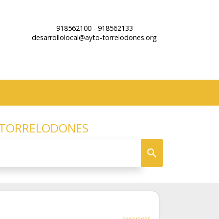
918562100 - 918562133
desarrollolocal@ayto-torrelodones.org
 TORRELODONES