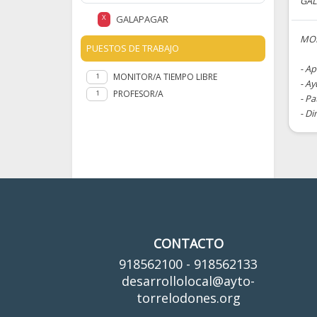
GA
GALAPAGAR
X
MON
PUESTOS DE TRABAJO
- Ap
MONITOR/A TIEMPO LIBRE
1
- A
PROFESOR/A
1
- Pa
- Di
CONTACTO
918562100 - 918562133
desarrollolocal@ayto-
torrelodones.org