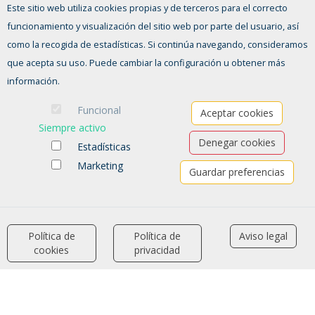
Este sitio web utiliza cookies propias y de terceros para el correcto
funcionamiento y visualización del sitio web por parte del usuario, así
CONTACTO
como la recogida de estadísticas. Si continúa navegando, consideramos
agenciacolocacion@ayto-pinto.es
que acepta su uso. Puede cambiar la configuración u obtener más
912 483 800 ext. 3441, 3421
información.
Funcional
FORMULARIO DE CONTACTO
Aceptar cookies
Siempre activo
Denegar cookies
Estadísticas
Marketing
Guardar preferencias
Política de
Política de
Aviso legal
accessibility
cookies
privacidad
Ofertas de empleo
Formación
Aviso legal
-
Política de privacidad
-
Política de Cookies
-
Accesibilidad