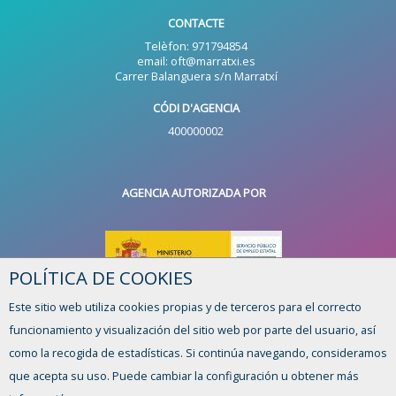
CONTACTE
Telèfon: 971794854
email: oft@marratxi.es
Carrer Balanguera s/n Marratxí
CÓDI D'AGENCIA
400000002
AGENCIA AUTORIZADA POR
POLÍTICA DE COOKIES
Este sitio web utiliza cookies propias y de terceros para el correcto
funcionamiento y visualización del sitio web por parte del usuario, así
HORARI
como la recogida de estadísticas. Si continúa navegando, consideramos
De dilluns a divendres, de 8:15 a 14:00h
que acepta su uso. Puede cambiar la configuración u obtener más
TENS ALGUN DUBTE O SUGGERIMENT?