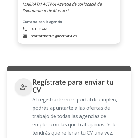
MARRATXI ACTIVA Agència de col·locació de
l'Ajuntament de Marratxí
Contacta con la agencia
971601448
call
marratxiactiva@marratxi.es
mail
Regístrate para enviar tu
person_add_alt
CV
Al registrarte en el portal de empleo,
podrás apuntarte a las ofertas de
trabajo de todas las agencias de
empleo con las que trabajamos. Solo
tendrás que rellenar tu CV una vez.