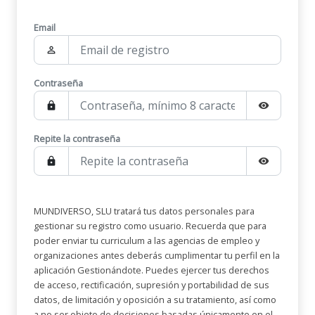
Email
person_outline
Contraseña
lock
visibility
Repite la contraseña
lock
visibility
MUNDIVERSO, SLU tratará tus datos personales para
gestionar su registro como usuario. Recuerda que para
poder enviar tu curriculum a las agencias de empleo y
organizaciones antes deberás cumplimentar tu perfil en la
aplicación Gestionándote. Puedes ejercer tus derechos
de acceso, rectificación, supresión y portabilidad de sus
datos, de limitación y oposición a su tratamiento, así como
a no ser objeto de decisiones basadas únicamente en el