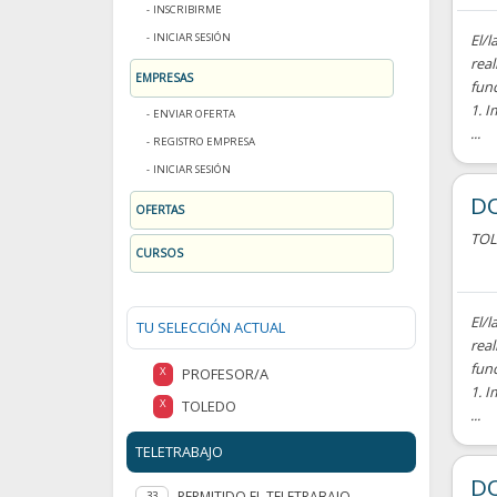
INSCRIBIRME
INICIAR SESIÓN
El/l
real
EMPRESAS
fun
1. I
ENVIAR OFERTA
...
REGISTRO EMPRESA
INICIAR SESIÓN
D
OFERTAS
TO
CURSOS
El/l
TU SELECCIÓN ACTUAL
real
fun
PROFESOR/A
X
1. I
TOLEDO
X
...
TELETRABAJO
DO
PERMITIDO EL TELETRABAJO
33