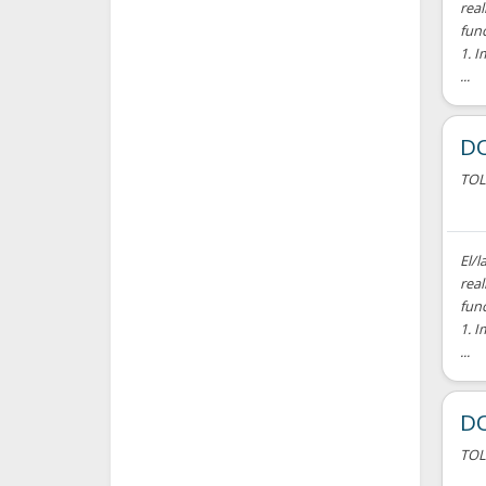
real
fun
1. I
...
DO
TO
El/l
real
fun
1. I
...
DO
TO