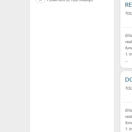
RE
TO
El/l
real
fun
1. I
...
D
TO
El/l
real
fun
1. I