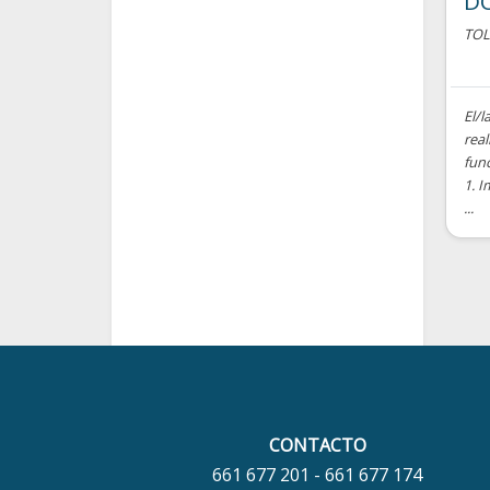
D
TO
El/l
real
fun
1. I
...
CONTACTO
661 677 201 - 661 677 174