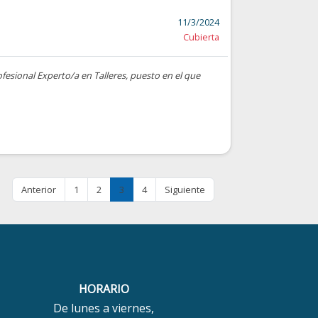
11/3/2024
Cubierta
ofesional Experto/a en Talleres, puesto en el que
Anterior
1
2
3
4
Siguiente
HORARIO
De lunes a viernes,