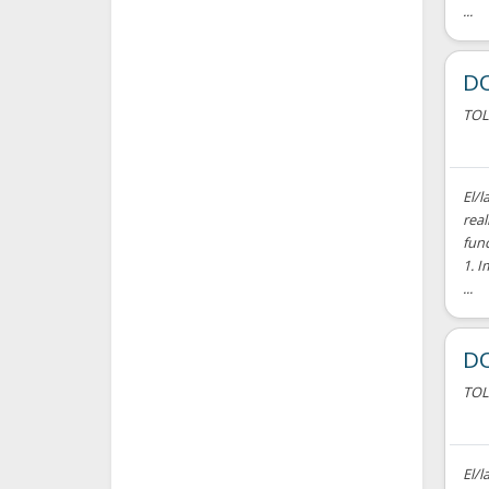
...
DO
TO
El/l
real
fun
1. I
...
D
TO
El/l