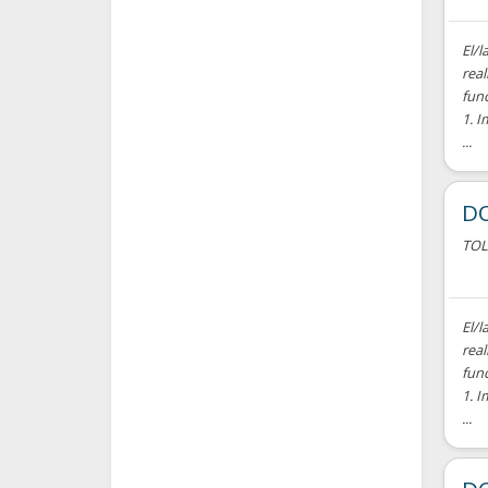
El/l
real
fun
1. I
...
DO
TO
El/l
real
fun
1. I
...