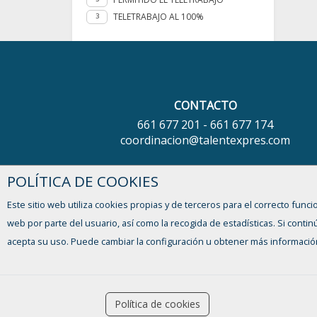
TELETRABAJO AL 100%
3
CONTACTO
661 677 201 - 661 677 174
coordinacion@talentexpres.com
DIRECCIÓN
POLÍTICA DE COOKIES
Avda. Jorge Luis Borges, nº 15
Este sitio web utiliza cookies propias y de terceros para el correcto funci
29010 Málaga - España
web por parte del usuario, así como la recogida de estadísticas. Si con
acepta su uso. Puede cambiar la configuración u obtener más informació
Ofertas de empleo
accessibility
Política de cookies
Formación