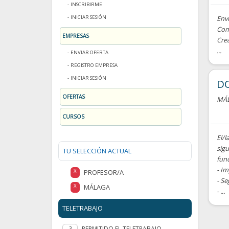
INSCRIBIRME
INICIAR SESIÓN
Enví
Com
EMPRESAS
Cre
...
ENVIAR OFERTA
REGISTRO EMPRESA
INICIAR SESIÓN
D
OFERTAS
MÁ
CURSOS
El/l
sigu
TU SELECCIÓN ACTUAL
fun
- Im
PROFESOR/A
X
- S
MÁLAGA
X
- ...
TELETRABAJO
PERMITIDO EL TELETRABAJO
3