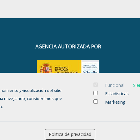
AGENCIA AUTORIZADA POR
CÓDIGO DE AGENCIA
Funcional
Sie
onamiento y visualización del sitio
UT00000012 - UT00000013
Estadísticas
tinúa navegando, consideramos que
Marketing
n.
Aviso legal
-
Política de privacidad
-
Política de Cookies
-
Política de privacidad
Accesibilidad