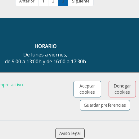
Anterior
1
2
3
Siguiente
HORARIO
De lunes a viernes,
de 9:00 a 13:00h y de 16:00 a 17:30h
¿TIENES ALGUNA DUDA?
mpre activo
Aceptar
Denegar
FORMULARIO DE CONTACTO
cookies
cookies
Guardar preferencias
Aviso legal
Software para las Agencias de colocación