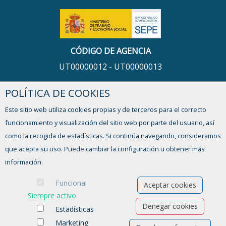
CÓDIGO DE AGENCIA
UT00000012 - UT00000013
POLÍTICA DE COOKIES
HORARIO
Este sitio web utiliza cookies propias y de terceros para el correcto
De lunes a viernes,
funcionamiento y visualización del sitio web por parte del usuario, así
de 9:00 a 13:00h y de 16:00 a 17:30h
como la recogida de estadísticas. Si continúa navegando, consideramos
que acepta su uso. Puede cambiar la configuración u obtener más
¿TIENES ALGUNA DUDA?
información.
FORMULARIO DE CONTACTO
Funcional
Aceptar cookies
Siempre activo
Denegar cookies
Estadísticas
Marketing