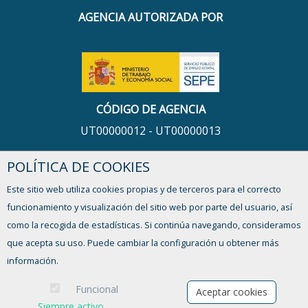
AGENCIA AUTORIZADA POR
CÓDIGO DE AGENCIA
UT00000012 - UT00000013
POLÍTICA DE COOKIES
HORARIO
Este sitio web utiliza cookies propias y de terceros para el correcto
De lunes a viernes,
funcionamiento y visualización del sitio web por parte del usuario, así
de 9:00 a 13:00h y de 16:00 a 17:30h
como la recogida de estadísticas. Si continúa navegando, consideramos
que acepta su uso. Puede cambiar la configuración u obtener más
¿TIENES ALGUNA DUDA?
información.
FORMULARIO DE CONTACTO
Funcional
Aceptar cookies
Siempre activo