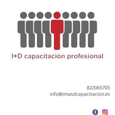
822065705
info@imasdcapacitacion.es