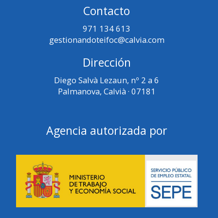
Contacto
971 134 613
gestionandoteifoc@calvia.com
Dirección
Diego Salvà Lezaun, nº 2 a 6
Palmanova, Calvià · 07181
Agencia autorizada por