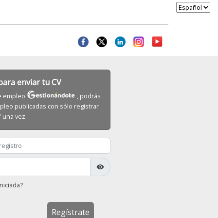
 para enviar tu CV
 de empleo
, podrás
pleo publicadas con sólo registrar
V una vez.
visibility
niciada?
Regístrate