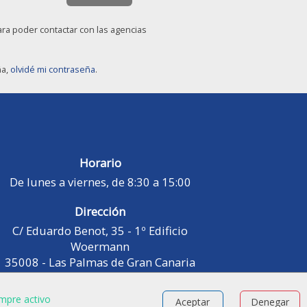
ara poder contactar con las agencias
ña,
olvidé mi contraseña
.
Horario
De lunes a viernes, de 8:30 a 15:00
Dirección
C/ Eduardo Benot, 35 - 1º Edificio
Woermann
35008 - Las Palmas de Gran Canaria
mpre activo
Aceptar
Denegar