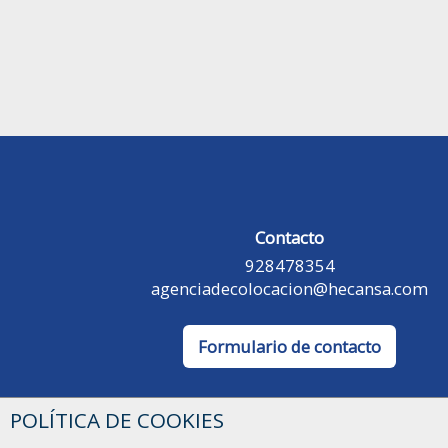
Contacto
928478354
agenciadecolocacion@hecansa.com
Formulario de contacto
POLÍTICA DE COOKIES