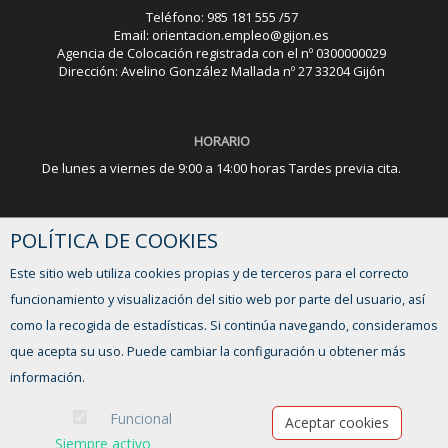
Teléfono: 985 181 555 /57
Email: orientacion.empleo@gijon.es
Agencia de Colocación registrada con el nº 0300000029
Dirección: Avelino González Mallada nº 27 33204 Gijón
HORARIO
De lunes a viernes de 9:00 a 14:00 horas Tardes previa cita.
POLÍTICA DE COOKIES
¿TIENES ALGUNA DUDA?
Este sitio web utiliza cookies propias y de terceros para el correcto
FORMULARIO DE CONTACTO
funcionamiento y visualización del sitio web por parte del usuario, así
como la recogida de estadísticas. Si continúa navegando, consideramos
que acepta su uso. Puede cambiar la configuración u obtener más
información.
Funcional
Aceptar cookies
Siempre activo