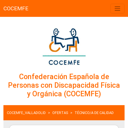
COCEMFE
Confederación Española de
Personas con Discapacidad Física
y Orgánica (COCEMFE)
COCEMFE_VALLADOLID
OFERTAS
TÉCNICO/A DE CALIDAD