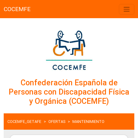
COCEMFE
Confederación Española de
Personas con Discapacidad Física
y Orgánica (COCEMFE)
COCEMFE_GETAFE
OFERTAS
MANTENIMIENTO