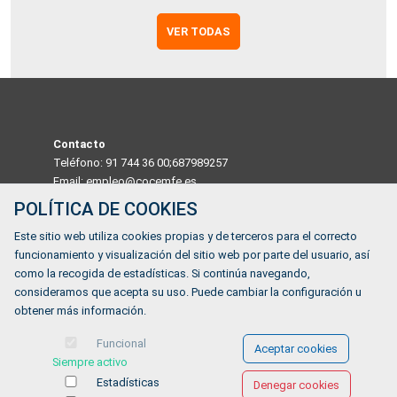
VER TODAS
Contacto
Teléfono: 91 744 36 00;687989257
Email: empleo@cocemfe.es
POLÍTICA DE COOKIES
Dirección
Este sitio web utiliza cookies propias y de terceros para el correcto
Calle Luis Cabrera 63 Madrid 28002, MADRID, ESPAÑA
funcionamiento y visualización del sitio web por parte del usuario, así
Horario
como la recogida de estadísticas. Si continúa navegando,
De lunes a viernes de 9:00 a 14:00
consideramos que acepta su uso. Puede cambiar la configuración u
obtener más información.
¿Tienes alguna duda?
Funcional
Aceptar cookies
Siempre activo
FORMULARIO DE CONTACTO
Estadísticas
Denegar cookies