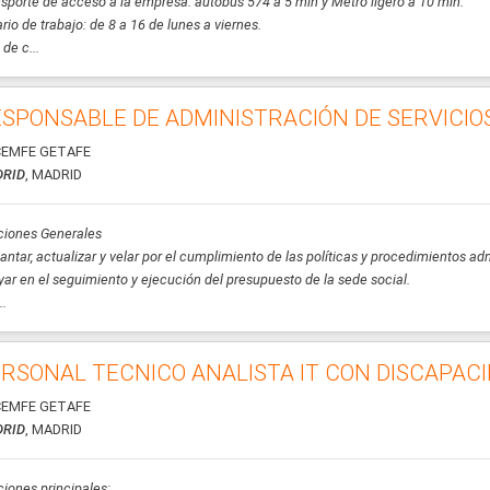
sporte de acceso a la empresa: autobús 574 a 5 min y Metro ligero a 10 min.
rio de trabajo: de 8 a 16 de lunes a viernes.
 de c...
SPONSABLE DE ADMINISTRACIÓN DE SERVICIO
EMFE GETAFE
RID
, MADRID
ciones Generales
antar, actualizar y velar por el cumplimiento de las políticas y procedimientos ad
ar en el seguimiento y ejecución del presupuesto de la sede social.
..
RSONAL TECNICO ANALISTA IT CON DISCAPAC
EMFE GETAFE
RID
, MADRID
iones principales: