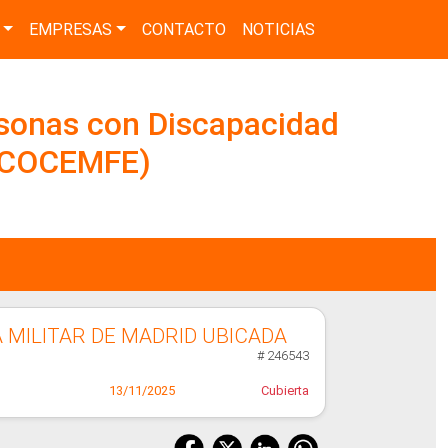
EMPRESAS
CONTACTO
NOTICIAS
sonas con Discapacidad
 (COCEMFE)
 MILITAR DE MADRID UBICADA
# 246543
13/11/2025
Cubierta