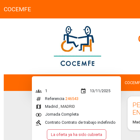
COCEMFE
COCEMF
groups
event
1
13/11/2025
numbers
Referencia
246543
PE
map
Madrid
, MADRID
EN
join_inner
Jornada Completa
gavel
Mad
Contrato Contrato de trabajo indefinido
La oferta ya ha sido cubierta