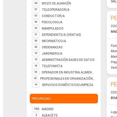
SAL
MOZO DE ALMACÉN
64
TELEOPERADOR/A
57
CONDUCTOR/A
53
PE
PSICOLOGO/A
36
COC
MANIPULADOS
33
MAD
DEPENDIENTE/A (VENTAS)
21
INFORMÁTICO/A
20
Fun
ORDENANZAS
20
Mon
JARDINERO/A
19
Mani
ADMINISTRACIÓN BASES DE DATOS
19
Prep
TELEFONISTA
18
Veri
OPERADOR EN INDUSTRIA ALIMENTARIA
18
PROFESIONALES EN ORGANIZACIÓN DE EMPRESAS, EN LAS CIENCIAS SOCIALES Y HUMANAS ASOCIADAS A TITULACIONES DE SEGUNDO Y TERCER CICLO UNIVERSITARIO
18
PE
SERVICIOS DOMÉSTICOS/LIMPIEZA
16
COC
BOA
PROVINCIAS
MADRID
1350
Luga
ALBACETE
4