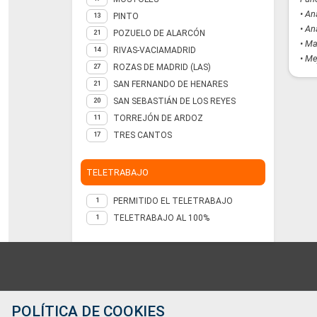
• An
PINTO
13
• An
POZUELO DE ALARCÓN
21
• Ma
RIVAS-VACIAMADRID
14
• Me
ROZAS DE MADRID (LAS)
27
SAN FERNANDO DE HENARES
21
SAN SEBASTIÁN DE LOS REYES
20
TORREJÓN DE ARDOZ
11
TRES CANTOS
17
TELETRABAJO
PERMITIDO EL TELETRABAJO
1
TELETRABAJO AL 100%
1
Contacto
POLÍTICA DE COOKIES
Teléfono: 91 744 36 00;687989257