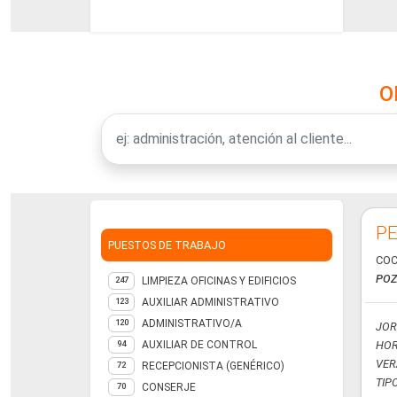
O
PE
PUESTOS DE TRABAJO
COC
POZ
LIMPIEZA OFICINAS Y EDIFICIOS
247
AUXILIAR ADMINISTRATIVO
123
ADMINISTRATIVO/A
120
JOR
AUXILIAR DE CONTROL
HOR
94
VER
RECEPCIONISTA (GENÉRICO)
72
TIP
CONSERJE
70