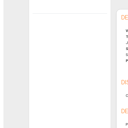
DE
V
T
J
S
S
P
DI
C
DE
P