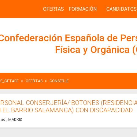
OFERTAS
FORMACIÓN
CANDIDATOS
Confederación Española de Per
Física y Orgánica
E_GETAFE
OFERTAS
CONSERJE
RSONAL CONSERJERÍA/ BOTONES (RESIDENCIA
 EL BARRIO SALAMANCA) CON DISCAPACIDAD
rid
, MADRID