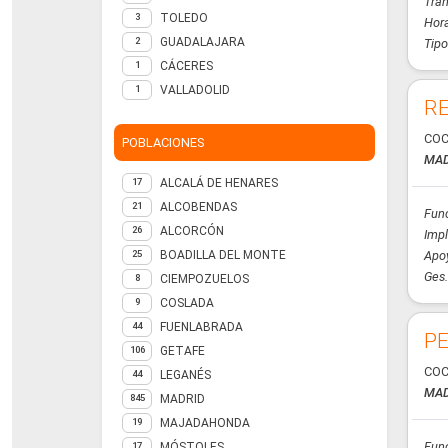
Tran
TOLEDO
3
Hora
GUADALAJARA
2
Tipo
CÁCERES
1
VALLADOLID
1
RE
COC
POBLACIONES
MAD
ALCALÁ DE HENARES
17
ALCOBENDAS
21
Fun
ALCORCÓN
26
Impl
BOADILLA DEL MONTE
Apoy
25
Ges.
CIEMPOZUELOS
8
COSLADA
9
FUENLABRADA
44
PE
GETAFE
106
COC
LEGANÉS
44
MAD
MADRID
845
MAJADAHONDA
19
Func
MÓSTOLES
17