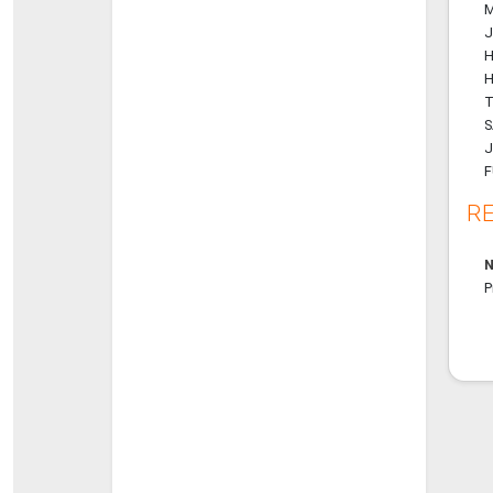
M
J
H
T
S
J
F
RE
N
P