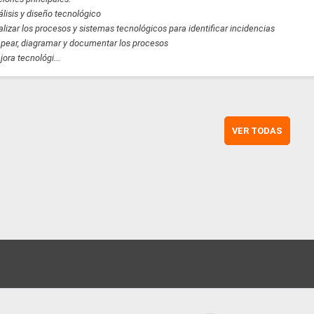
álisis y diseño tecnológico
alizar los procesos y sistemas tecnológicos para identificar incidencias
pear, diagramar y documentar los procesos
jora tecnológi...
VER TODAS
Horario
De lunes a viernes de 9:00 a 14:00