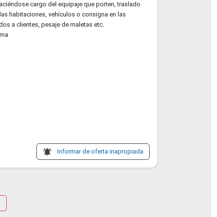
haciéndose cargo del equipaje que porten, traslado
las habitaciones, vehículos o consigna en las
dos a clientes, pesaje de maletas etc.
rna
notifications_active
Informar de oferta inapropiada
a