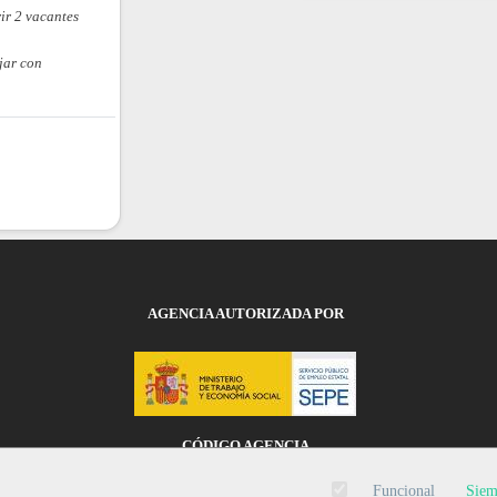
ir 2 vacantes
jar con
AGENCIA AUTORIZADA POR
CÓDIGO AGENCIA
0500000011
Funcional
Siem