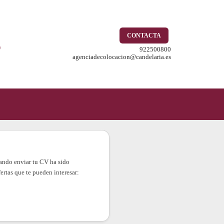
CONTACTA
o
922500800
agenciadecolocacion@candelaria.es
ntando enviar tu CV ha sido
ertas que te pueden interesar: