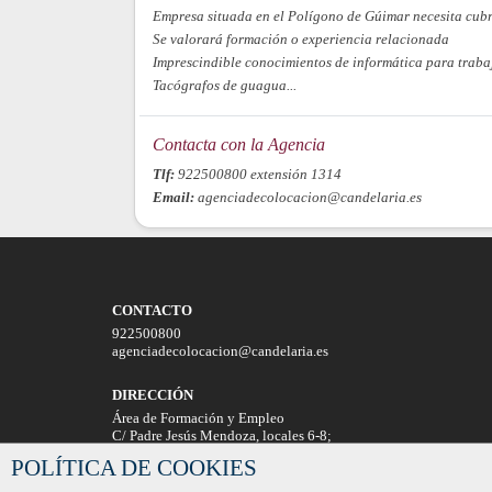
Empresa situada en el Polígono de Gúimar necesita cubr
Se valorará formación o experiencia relacionada
Imprescindible conocimientos de informática para traba
Tacógrafos de guagua...
Contacta con la Agencia
Tlf:
922500800 extensión 1314
Email:
agenciadecolocacion@candelaria.es
CONTACTO
922500800
agenciadecolocacion@candelaria.es
DIRECCIÓN
Área de Formación y Empleo
C/ Padre Jesús Mendoza, locales 6-8;
Candelaria
POLÍTICA DE COOKIES