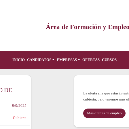
Área de Formación y Emple
INICIO
CANDIDATOS
EMPRESAS
OFERTAS
CURSOS
O DE
La oferta a la que estás inte
cubierta, pero tenemos más of
9/9/2025
Más ofertas de empleo
Cubierta