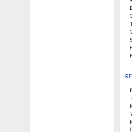
D
T
C
S
H
P
RE
E
N
S
N