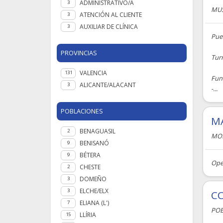
ADMINISTRATIVO/A
3
MU
ATENCIÓN AL CLIENTE
3
AUXILIAR DE CLÍNICA
3
Pue
PROVINCIAS
Turn
VALENCIA
131
Fun
ALICANTE/ALACANT
3
-...
POBLACIONES
M
BENAGUASIL
2
MO
BENISANÓ
9
BÉTERA
9
Ope
CHESTE
2
DOMEÑO
3
ELCHE/ELX
3
CO
ELIANA (L')
7
POB
LLÍRIA
15