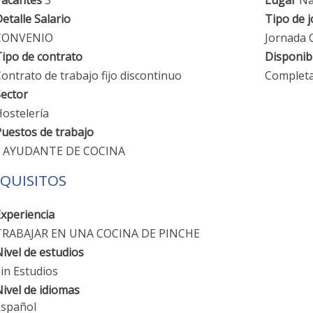
Vacantes
3
Lugar
Ná
etalle Salario
Tipo de 
CONVENIO
Jornada 
ipo de contrato
Disponibi
ontrato de trabajo fijo discontinuo
Complet
ector
ostelería
uestos de trabajo
AYUDANTE DE COCINA
QUISITOS
xperiencia
TRABAJAR EN UNA COCINA DE PINCHE
ivel de estudios
in Estudios
ivel de idiomas
Español