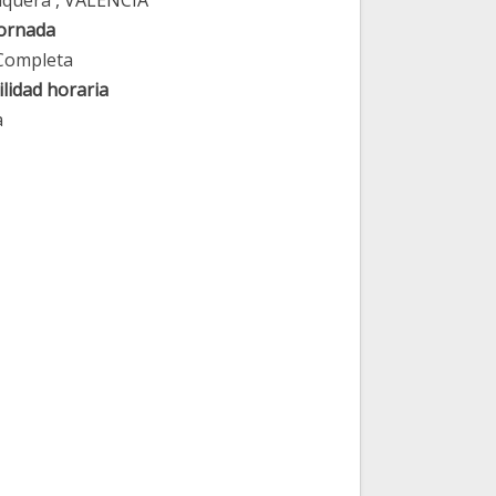
quera
, VALENCIA
jornada
Completa
lidad horaria
a