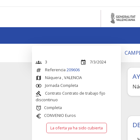
CAMP
3
7/3/2024
groups
event
Referencia
209606
numbers
A
Náquera
, VALENCIA
map
Jornada Completa
join_inner
Ná
Contrato Contrato de trabajo fijo
gavel
discontinuo
Completa
alarm
CONVENIO Euros
euro
DE
La oferta ya ha sido cubierta