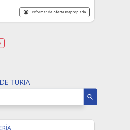
Informar de oferta inapropiada
notifications_active
a
DE TURIA
ERÍA