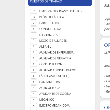
PUESTOS DE TRABAJO
RIB
LIMPIEZA OFICINAS Y EDIFICIOS
17
PEÓN DE FÁBRICA
13
-Ap
CARRETILLERO
9
- Ac
CONDUCTOR/A
pers
8
ELECTRICISTA
7
MOZO DE ALMACÉN
7
OP
ALBAÑIL
6
LLÍ
AUXILIAR DE ENFERMERÍA
6
AUXILIAR DE GERIATRÍA
6
CONSTRUCCIÓN
6
Jor
AUXILIAR ADMINISTRATIVO
5
Fun
FÁBRICAS (GENÉRICO)
5
- Co
FONTANERO/A
5
- Ve
AGRICULTOR/A
4
- Re
AYUDANTE DE COCINA
4
MECÁNICO
4
ELECTROMECÁNICO/A
4
OP