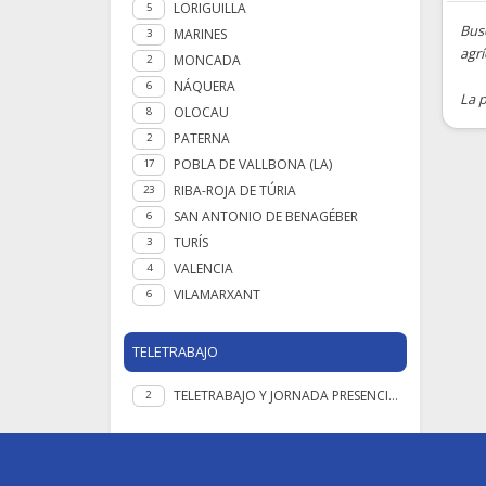
LORIGUILLA
5
Busc
MARINES
3
agrí
MONCADA
2
NÁQUERA
6
La p
OLOCAU
8
PATERNA
2
POBLA DE VALLBONA (LA)
17
RIBA-ROJA DE TÚRIA
23
SAN ANTONIO DE BENAGÉBER
6
TURÍS
3
VALENCIA
4
VILAMARXANT
6
TELETRABAJO
TELETRABAJO Y JORNADA PRESENCIAL
2