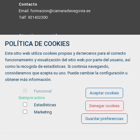
Contacto
Email: formacion@camaradesegovia.es
Telf. 921432300
Atención presencial
Pº Ezequiel González 24, 1º J - 40002 Segovia
POLÍTICA DE COOKIES
De lunes a viernes de 9:30 a 14:00h
Este sitio web utiliza cookies propias y de terceros para el correcto
funcionamiento y visualización del sitio web por parte del usuario, así
Horario
como la recogida de estadísticas. Si continúa navegando,
De lunes a viernes de 9:30 a 14:00h
consideramos que acepta su uso. Puede cambiar la configuración u
obtener más información.
¿Tienes alguna duda?
Funcional
Aceptar cookies
Siempre activo
FORMULARIO DE CONTACTO
Estadísticas
Denegar cookies
Marketing
Guardar preferencias
Ofertas de empleo
Formación