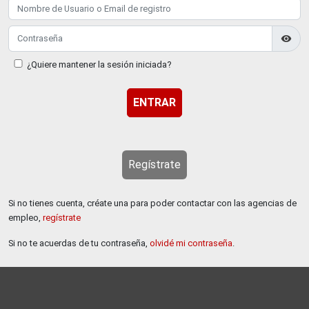
visibility
¿Quiere mantener la sesión iniciada?
Regístrate
Si no tienes cuenta, créate una para poder contactar con las agencias de
empleo,
regístrate
Si no te acuerdas de tu contraseña,
olvidé mi contraseña
.