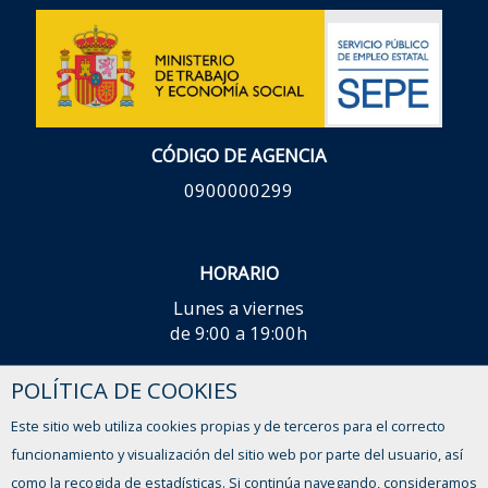
CÓDIGO DE AGENCIA
0900000299
HORARIO
Lunes a viernes
de 9:00 a 19:00h
¿TIENES ALGUNA DUDA?
POLÍTICA DE COOKIES
Este sitio web utiliza cookies propias y de terceros para el correcto
FORMULARIO DE CONTACTO
funcionamiento y visualización del sitio web por parte del usuario, así
como la recogida de estadísticas. Si continúa navegando, consideramos