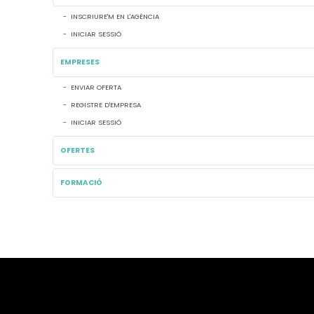
INSCRIURE'M EN L'AGÈNCIA
INICIAR SESSIÓ
EMPRESES
ENVIAR OFERTA
REGISTRE D'EMPRESA
INICIAR SESSIÓ
OFERTES
FORMACIÓ