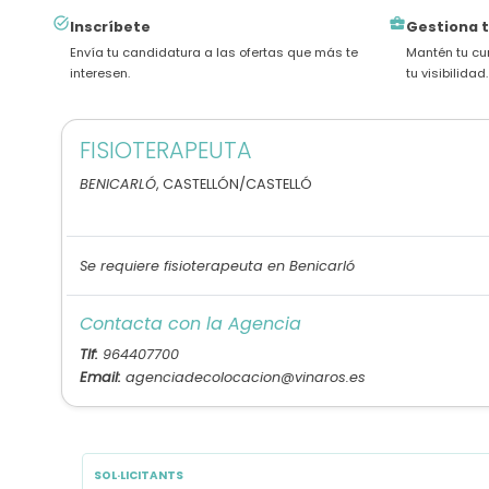
task_alt
business_center
Inscríbete
Gestiona t
Envía tu candidatura a las ofertas que más te
Mantén tu cu
interesen.
tu visibilidad.
FISIOTERAPEUTA
BENICARLÓ
, CASTELLÓN/CASTELLÓ
Se requiere fisioterapeuta en Benicarló
Contacta con la Agencia
Tlf:
964407700
Email:
agenciadecolocacion@vinaros.es
SOL·LICITANTS