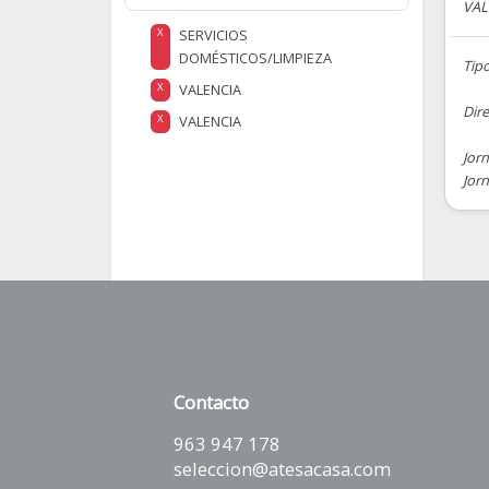
VAL
SERVICIOS
X
DOMÉSTICOS/LIMPIEZA
Tipo
VALENCIA
X
Dire
VALENCIA
X
Jorn
Jorn
Contacto
963 947 178
seleccion@atesacasa.com