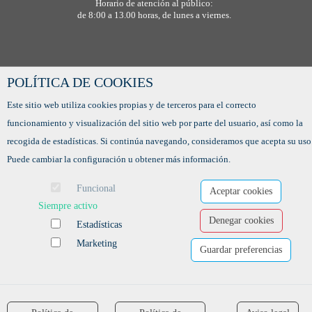
Horario de atención al público:
de 8:00 a 13.00 horas, de lunes a viernes.
POLÍTICA DE COOKIES
Este sitio web utiliza cookies propias y de terceros para el correcto
funcionamiento y visualización del sitio web por parte del usuario, así como la
recogida de estadísticas. Si continúa navegando, consideramos que acepta su uso
Puede cambiar la configuración u obtener más información.
Ofertas de empleo
Funcional
Aceptar cookies
Formación
Siempre activo
Aviso legal
-
Política de privacidad
-
Política de Cookies
-
Accesibilidad
Denegar cookies
Estadísticas
Marketing
Guardar preferencias
Software para las Agencias de colocación