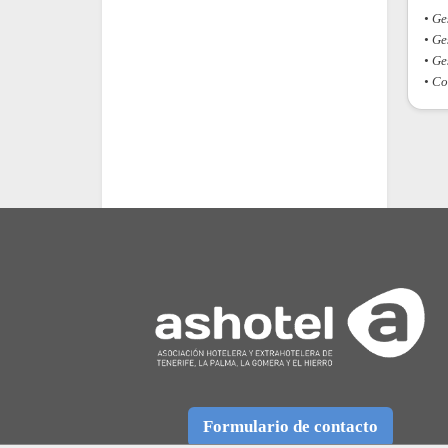
• Ge
• Ge
• Ge
• Co
Formulario de contacto