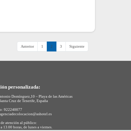
Anterior
1
2
3
Siguiente
ión personalizada:
ntonio Domínguez,10 – Playa de las Américas
Santa Cruz de Tenerife, España
no: 922240077
agenciadecolocacion@ashotel.es
 de atención al público:
 a 13.00 horas, de lunes a viernes.