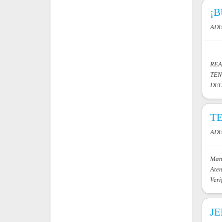
¡B
ADE
REA
TEN
DED
TE
ADE
Mant
Aten
Veri
JE