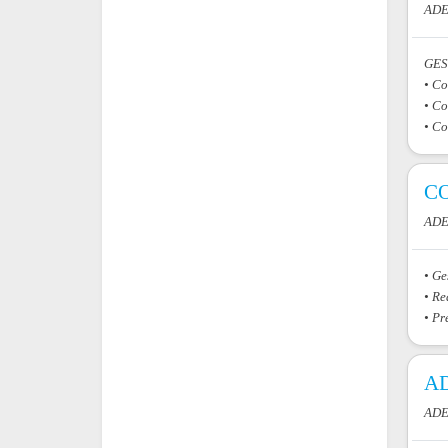
ADE
GES
• Co
• Co
• Co
CO
ADE
• Ge
• Re
• Pr
A
ADE