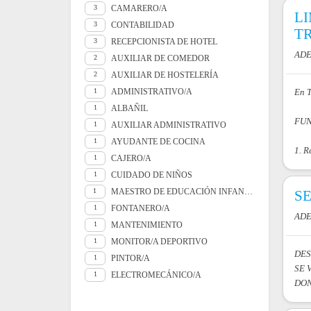
CAMARERO/A
3
L
CONTABILIDAD
3
T
RECEPCIONISTA DE HOTEL
3
ADE
AUXILIAR DE COMEDOR
2
AUXILIAR DE HOSTELERÍA
2
ADMINISTRATIVO/A
1
En T
ALBAÑIL
1
FUN
AUXILIAR ADMINISTRATIVO
1
AYUDANTE DE COCINA
1
1. R
CAJERO/A
1
CUIDADO DE NIÑOS
1
MAESTRO DE EDUCACIÓN INFANTIL
1
SE
FONTANERO/A
1
ADE
MANTENIMIENTO
1
MONITOR/A DEPORTIVO
1
DES
PINTOR/A
1
SE 
ELECTROMECÁNICO/A
1
DON