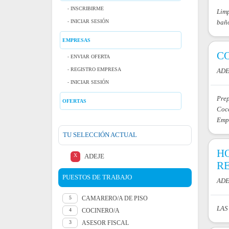
INSCRIBIRME
Limp
INICIAR SESIÓN
baño
EMPRESAS
C
ENVIAR OFERTA
REGISTRO EMPRESA
ADE
INICIAR SESIÓN
Prep
OFERTAS
Cocc
Empl
TU SELECCIÓN ACTUAL
HO
X
ADEJE
R
PUESTOS DE TRABAJO
ADE
CAMARERO/A DE PISO
5
LAS
COCINERO/A
4
ASESOR FISCAL
3