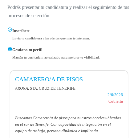
Podrás presentar tu candidatura y realizar el seguimiento de tus
procesos de selección.
task_alt
Inscríbete
Envía tu candidatura a las ofertas que más te interesen.
business_center
Gestiona tu perfil
Mantén tu currículum actualizado para mejorar tu visibilidad.
CAMARERO/A DE PISOS
ARONA
, STA. CRUZ DE TENERIFE
2/6/2026
Cubierta
Buscamos Camarero/a de pisos para nuestros hoteles ubicados
en el sur de Tenerife. Con capacidad de integración en el
equipo de trabajo, persona dinámica e implicada.