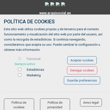
www.arquisocial.es
POLÍTICA DE COOKIES
Este sitio web utiliza cookies propias y de terceros para el correcto
HORARIO:
funcionamiento y visualización del sitio web por parte del usuario, así
como la recogida de estadísticas. Si continúa navegando,
De lunes a viernes de 9:00 a 14:00
consideramos que acepta su uso. Puede cambiar la configuración u
obtener más información.
¿Tienes alguna duda?
Funcional
Aceptar cookies
FORMULARIO DE CONTACTO
Siempre activo
Estadísticas
Denegar cookies
Marketing
Guardar preferencias
Ofertas de empleo
Formación
Aviso legal
-
Política de privacidad
-
Política de Cookies
-
Accesibilidad
Política de
Política de
Aviso legal
accessibility
cookies
privacidad