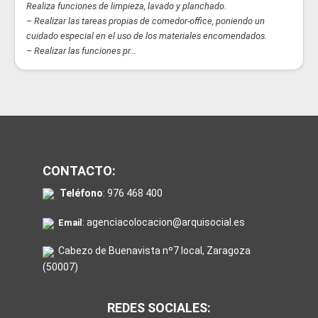
Realiza funciones de limpieza, lavado y planchado.
– Realizar las tareas propias de comedor-office, poniendo un
cuidado especial en el uso de los materiales encomendados.
– Realizar las funciones pr...
CONTACTO:
Teléfono
:
976 468 400
:
agenciacolocacion@arquisocial.es
Email
Cabezo de Buenavista nº7 local, Zaragoza
(50007)
REDES SOCIALES: