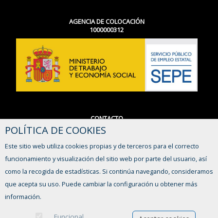
AGENCIA DE COLOCACIÓN
1000000312
CONTACTO
POLÍTICA DE COOKIES
964 560 001 Ext. 2033
promocioneconomica@almassora.es
Este sitio web utiliza cookies propias y de terceros para el correcto
funcionamiento y visualización del sitio web por parte del usuario, así
FORMULARIO DE CONTACTO
como la recogida de estadísticas. Si continúa navegando, consideramos
que acepta su uso. Puede cambiar la configuración u obtener más
información.
Funcional