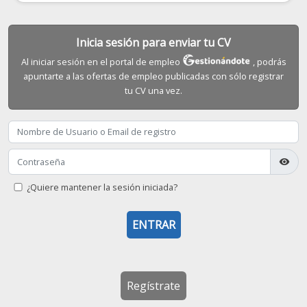
Inicia sesión para enviar tu CV
Al iniciar sesión en el portal de empleo
, podrás
apuntarte a las ofertas de empleo publicadas con sólo registrar
tu CV una vez.
visibility
¿Quiere mantener la sesión iniciada?
Regístrate