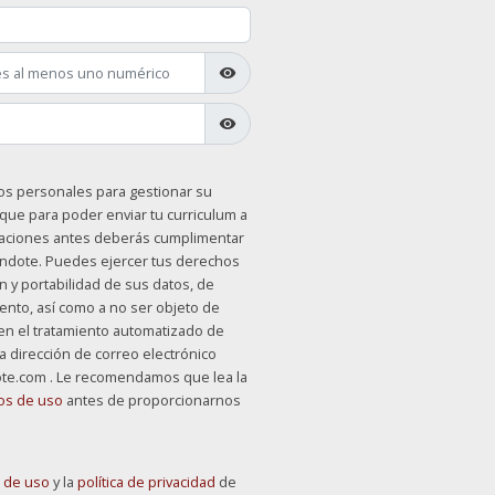
visibility
visibility
os personales para gestionar su
que para poder enviar tu curriculum a
zaciones antes deberás cumplimentar
nándote. Puedes ejercer tus derechos
n y portabilidad de sus datos, de
iento, así como a no ser objeto de
n el tratamiento automatizado de
a dirección de correo electrónico
e.com . Le recomendamos que lea la
os de uso
antes de proporcionarnos
 de uso
y la
política de privacidad
de