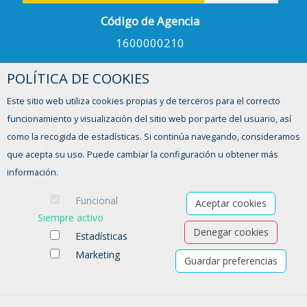
Código de Agencia
1600000210
POLÍTICA DE COOKIES
Horario
Este sitio web utiliza cookies propias y de terceros para el correcto
De lunes a viernes
funcionamiento y visualización del sitio web por parte del usuario, así
9:00 - 16:00h
como la recogida de estadísticas. Si continúa navegando, consideramos
que acepta su uso. Puede cambiar la configuración u obtener más
¿Tienes alguna duda?
información.
Contacto
Funcional
Aceptar cookies
Siempre activo
Denegar cookies
Estadísticas
Marketing
Guardar preferencias
Ofertas de empleo
Formación